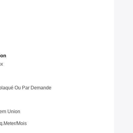
ion
ux
eplaqué Ou Par Demande
tern Union
q.meter/mois