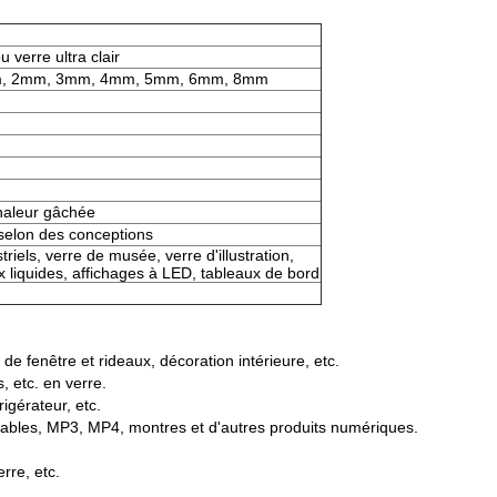
 verre ultra clair
m, 2mm, 3mm, 4mm, 5mm, 6mm, 8mm
chaleur gâchée
 selon des conceptions
triels, verre de musée, verre d'illustration,
ux liquides, affichages à LED, tableaux de bord
 de fenêtre et rideaux, décoration intérieure, etc.
, etc. en verre.
rigérateur, etc.
ortables, MP3, MP4, montres et d'autres produits numériques.
erre, etc.