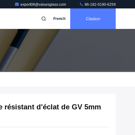
export08@valuesglass.com
86-182-0190-6259
Citation
French
rre résistant d'éclat de GV 5mm