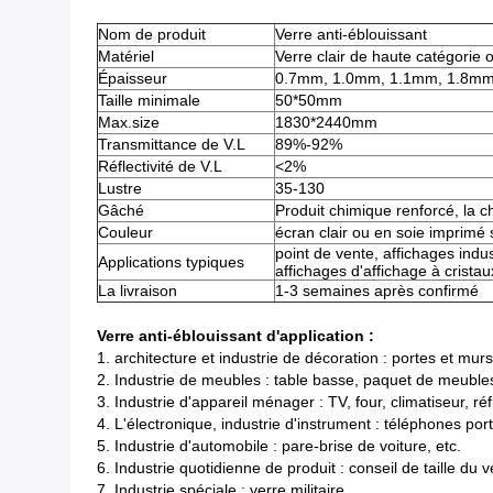
Nom de produit
Verre anti-éblouissant
Matériel
Verre clair de haute catégorie ou
Épaisseur
0.7mm, 1.0mm, 1.1mm, 1.8m
Taille minimale
50*50mm
Max.size
1830*2440mm
Transmittance de V.L
89%-92%
Réflectivité de V.L
<2%
Lustre
35-130
Gâché
Produit chimique renforcé, la 
Couleur
écran clair ou en soie imprimé
point de vente, affichages indus
Applications typiques
affichages d'affichage à crista
La livraison
1-3 semaines après confirmé
Verre anti-éblouissant d'application :
1. architecture et industrie de décoration : portes et murs
2. Industrie de meubles : table basse, paquet de meubles
3. Industrie d'appareil ménager : TV, four, climatiseur, réf
4. L'électronique, industrie d'instrument : téléphones p
5. Industrie d'automobile : pare-brise de voiture, etc.
6. Industrie quotidienne de produit : conseil de taille du v
7. Industrie spéciale : verre militaire