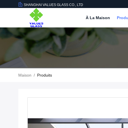
SHANGHAI VALUES GLASS CO., LTD
À La Maison
Produ
Maison
/
Produits