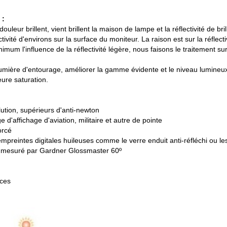
 :
eur brillent, vient brillent la maison de lampe et la réflectivité de bril
lectivité d'environs sur la surface du moniteur. La raison est sur la réflec
inimum l'influence de la réflectivité légère, nous faisons le traitement su
lumière d'entourage, améliorer la gamme évidente et le niveau lumineux du
eure saturation.
ution, supérieurs d'anti-newton
 d'affichage d'aviation, militaire et autre de pointe
orcé
mpreintes digitales huileuses comme le verre enduit anti-réfléchi ou le
ont mesuré par Gardner Glossmaster 60º
aces