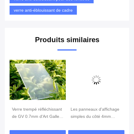
verre anti-éblouissant de cadre
Produits similaires
Verre trempé réfléchissant
Les panneaux d'affichage
Ve
ss
de GV 0.7mm d'Art Gallery
simples du côté 4mm
éb
Square AG anti
Digital de surface plane
d'
brillent non verre
tr