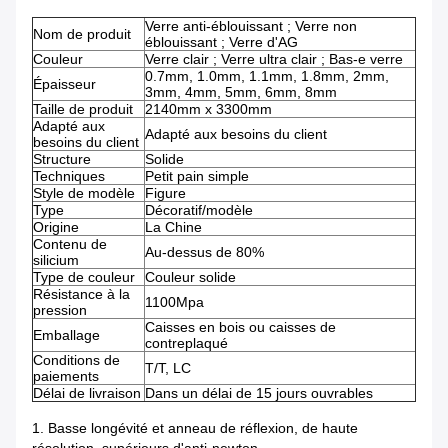
Verre anti-éblouissant ; Verre non
Nom de produit
éblouissant ; Verre d'AG
Couleur
Verre clair ; Verre ultra clair ; Bas-e verre
0.7mm, 1.0mm, 1.1mm, 1.8mm, 2mm,
Épaisseur
3mm, 4mm, 5mm, 6mm, 8mm
Taille de produit
2140mm x 3300mm
Adapté aux
Adapté aux besoins du client
besoins du client
Structure
Solide
Techniques
Petit pain simple
Style de modèle
Figure
Type
Décoratif/modèle
Origine
La Chine
Contenu de
Au-dessus de 80%
silicium
Type de couleur
Couleur solide
Résistance à la
1100Mpa
pression
Caisses en bois ou caisses de
Emballage
contreplaqué
Conditions de
T/T, LC
paiements
Délai de livraison
Dans un délai de 15 jours ouvrables
1. Basse longévité et anneau de réflexion, de haute