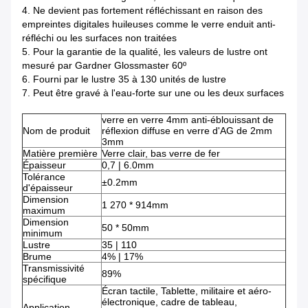
4. Ne devient pas fortement réfléchissant en raison des
empreintes digitales huileuses comme le verre enduit anti-
réfléchi ou les surfaces non traitées
5. Pour la garantie de la qualité, les valeurs de lustre ont
mesuré par Gardner Glossmaster 60º
6. Fourni par le lustre 35 à 130 unités de lustre
7. Peut être gravé à l'eau-forte sur une ou les deux surfaces
verre en verre 4mm anti-éblouissant de
Nom de produit
réflexion diffuse en verre d'AG de 2mm
3mm
Matière première
Verre clair, bas verre de fer
Épaisseur
0,7 | 6.0mm
Tolérance
±0.2mm
d'épaisseur
Dimension
1 270 * 914mm
maximum
Dimension
50 * 50mm
minimum
Lustre
35 | 110
Brume
4% | 17%
Transmissivité
89%
spécifique
Écran tactile, Tablette, militaire et aéro-
électronique, cadre de tableau,
Application