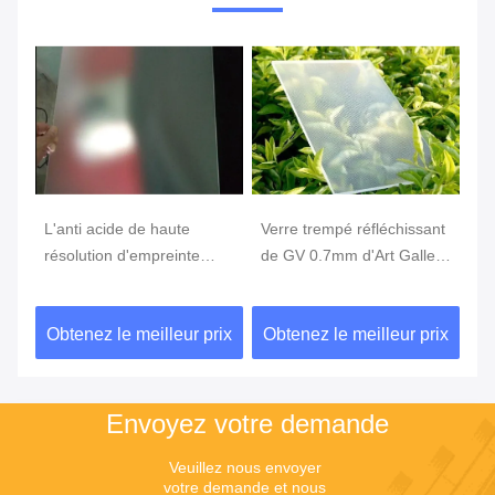
L'anti acide de haute
Verre trempé réfléchissant
Le
ss
résolution d'empreinte
de GV 0.7mm d'Art Gallery
si
digitale a gravé à l'eau-
Square AG anti
Di
forte 8mm non pour briller
br
ix
Obtenez le meilleur prix
Obtenez le meilleur prix
Ob
verre
Envoyez votre demande
Veuillez nous envoyer 
votre demande et nous 