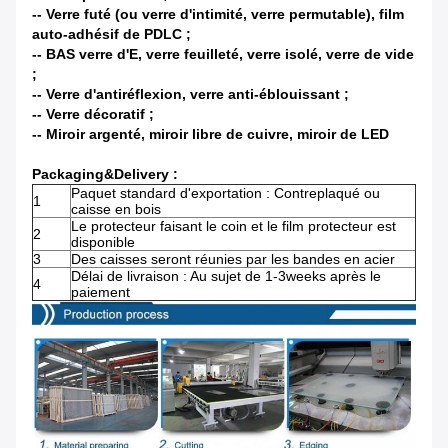
-- Verre futé (ou verre d'intimité, verre permutable), film
auto-adhésif de PDLC ;
-- BAS verre d'E, verre feuilleté, verre isolé, verre de vide
;
-- Verre d'antiréflexion, verre anti-éblouissant ;
-- Verre décoratif ;
-- Miroir argenté, miroir libre de cuivre, miroir de LED
Packaging&Delivery :
Paquet standard d'exportation : Contreplaqué ou
1
caisse en bois
Le protecteur faisant le coin et le film protecteur est
2
disponible
3
Des caisses seront réunies par les bandes en acier
Délai de livraison : Au sujet de 1-3weeks après le
4
paiement