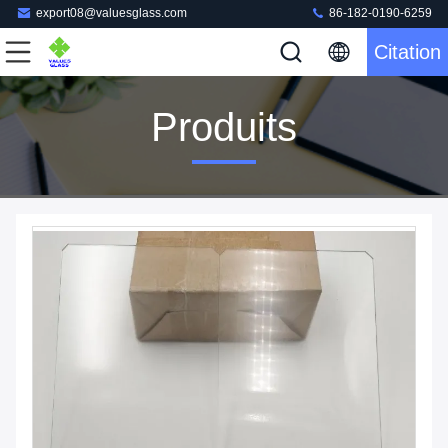
export08@valuesglass.com
86-182-0190-6259
Citation
Produits