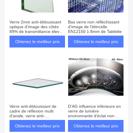
Verre 2mm anti-éblouissant
Bas verre non réfléchissant
optique d'image des côtés
d'image de l'étincelle
89% de transmittance élevée
EN12150 1.8mm de Tablette
double
Obtenez le meilleur prix
Obtenez le meilleur prix
Verre anti-éblouissant de
D'AG influence inférieure en
cadre de réflexion multi
verre de lumière
d'angle, verre anti-
environnante d'éclat non
éblouissant des cadres de
pour le moniteur de TV
tableau
Obtenez le meilleur prix
Obtenez le meilleur prix