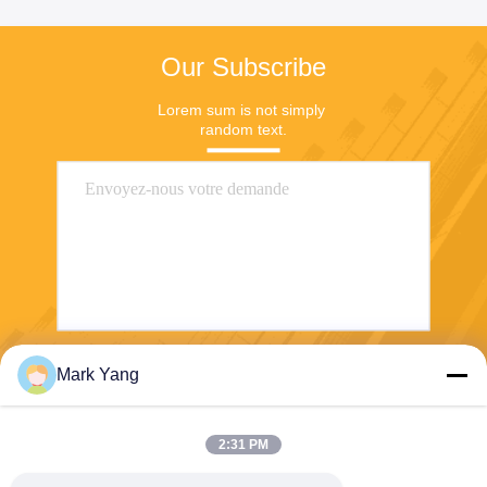
Our Subscribe
Lorem sum is not simply 
random text.
Mark Yang
Envoyer
2:31 PM