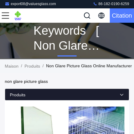
export08@valuesglass.com
86-182-0190-6259
Citation
Keywords [
Non Glare
Picture
/
/
Non Glare Picture Glass Online Manufacturer
Maison
Produits
Glass ]
non glare picture glass
Match 41
Produits
Produits