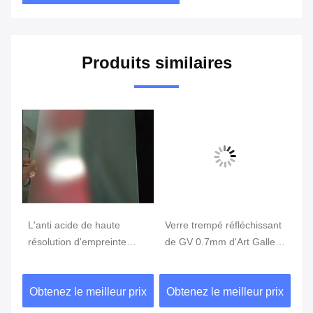
Produits similaires
L'anti acide de haute
Verre trempé réfléchissant
Le
ss
résolution d'empreinte
de GV 0.7mm d'Art Gallery
si
digitale a gravé à l'eau-
Square AG anti
Di
forte 8mm non pour briller
br
ix
Obtenez le meilleur prix
Obtenez le meilleur prix
Ob
verre