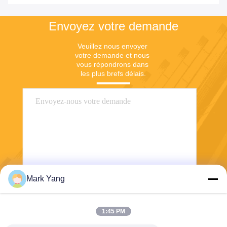
Envoyez votre demande
Veuillez nous envoyer 
votre demande et nous 
vous répondrons dans 
les plus brefs délais.
Mark Yang
Envoyer
1:45 PM