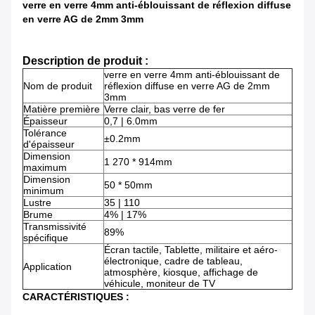
verre en verre 4mm anti-éblouissant de réflexion diffuse
en verre AG de 2mm 3mm
Description de produit :
verre en verre 4mm anti-éblouissant de
Nom de produit
réflexion diffuse en verre AG de 2mm
3mm
Matière première
Verre clair, bas verre de fer
Épaisseur
0,7 | 6.0mm
Tolérance
±0.2mm
d'épaisseur
Dimension
1 270 * 914mm
maximum
Dimension
50 * 50mm
minimum
Lustre
35 | 110
Brume
4% | 17%
Transmissivité
89%
spécifique
Écran tactile, Tablette, militaire et aéro-
électronique, cadre de tableau,
Application
atmosphère, kiosque, affichage de
véhicule, moniteur de TV
CARACTÉRISTIQUES :