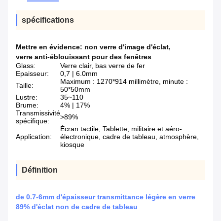
spécifications
Mettre en évidence:
non verre d'image d'éclat
,
verre anti-éblouissant pour des fenêtres
Glass:
Verre clair, bas verre de fer
Epaisseur:
0,7 | 6.0mm
Maximum : 1270*914 millimètre, minute :
Taille:
50*50mm
Lustre:
35~110
Brume:
4% | 17%
Transmissivité
>89%
spécifique:
Écran tactile, Tablette, militaire et aéro-
Application:
électronique, cadre de tableau, atmosphère,
kiosque
Définition
de 0.7-6mm d'épaisseur transmittance légère en verre
89% d'éclat non de cadre de tableau