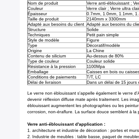
Nom de produit
Verre anti-éblouissant ; Ve
Couleur
Verre clair ; Verre ultra cla
Épaisseur
0.7mm, 1.0mm, 1.1mm, 
Taille de produit
2140mm x 3300mm
Adapté aux besoins du client
Adapté aux besoins du clie
Structure
Solide
Techniques
Petit pain simple
Style de modèle
Figure
Type
Décoratif/modèle
Origine
La Chine
Contenu de silicium
Au-dessus de 80%
Type de couleur
Couleur solide
Résistance à la pression
1100Mpa
Emballage
Caisses en bois ou caisse
Conditions de paiements
T/T, LC
Délai de livraison
Dans un délai de 15 jours
Le verre non éblouissant s'appelle également le verre d'A
devenir réflexion diffuse mate après traitement. Les images
éblouissant augmentent les photographies ou les peintures 
corrosion, non-éraflure. La surface douce semblent à la
Verre anti-éblouissant d'application :
1. architecture et industrie de décoration : portes et murs
2. Industrie de meubles : table basse, paquet de meubles