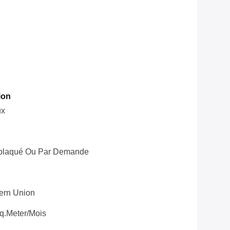
ion
ux
eplaqué Ou Par Demande
tern Union
q.meter/mois