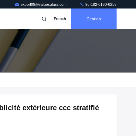
export08@valuesglass.com
86-182-0190-6259
Citation
French
icité extérieure ccc stratifié