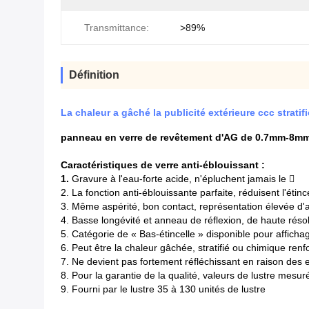
Transmittance:
>89%
Définition
La chaleur a gâché la publicité extérieure ccc stratifi
panneau en verre de revêtement d'AG de 0.7mm-8mm p
Caractéristiques de verre anti-éblouissant :
1.
Gravure à l'eau-forte acide, n'épluchent jamais le 
2. La fonction anti-éblouissante parfaite, réduisent l'étinc
3. Même aspérité, bon contact, représentation élevée d'a
4. Basse longévité et anneau de réflexion, de haute réso
5. Catégorie de « Bas-étincelle » disponible pour affichage
6. Peut être la chaleur gâchée, stratifié ou chimique renf
7. Ne devient pas fortement réfléchissant en raison des e
8. Pour la garantie de la qualité, valeurs de lustre mesu
9. Fourni par le lustre 35 à 130 unités de lustre