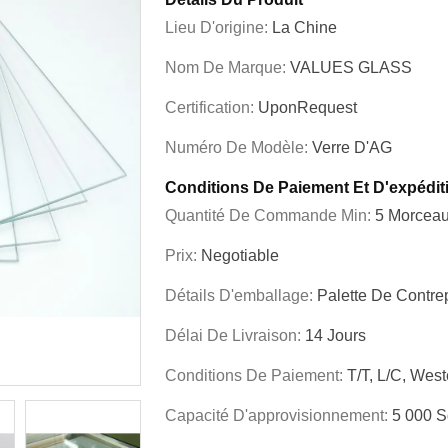
Lieu D'origine:
La Chine
Nom De Marque:
VALUES GLASS
Certification:
UponRequest
Numéro De Modèle:
Verre D'AG
Conditions De Paiement Et D'expédit
Quantité De Commande Min:
5 Morcea
Prix:
Negotiable
Détails D'emballage:
Palette De Contr
Délai De Livraison:
14 Jours
Conditions De Paiement:
T/T, L/C, Wes
Capacité D'approvisionnement:
5 000 S