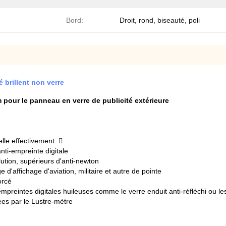
Bord:
Droit, rond, biseauté, poli
é brillent non verre
our le panneau en verre de publicité extérieure
elle effectivement. 
nti-empreinte digitale
lution, supérieurs d'anti-newton
 d'affichage d'aviation, militaire et autre de pointe
orcé
mpreintes digitales huileuses comme le verre enduit anti-réfléchi ou le
rées par le Lustre-mètre