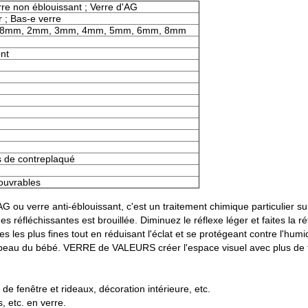
rre non éblouissant ; Verre d'AG
ir ; Bas-e verre
1.8mm, 2mm, 3mm, 4mm, 5mm, 6mm, 8mm
nt
s de contreplaqué
 ouvrables
G ou verre anti-éblouissant, c'est un traitement chimique particulier su
 réfléchissantes est brouillée. Diminuez le réflexe léger et faites la ré
les plus fines tout en réduisant l'éclat et se protégeant contre l'humidi
 peau du bébé. VERRE de VALEURS créer l'espace visuel avec plus de tra
 de fenêtre et rideaux, décoration intérieure, etc.
, etc. en verre.