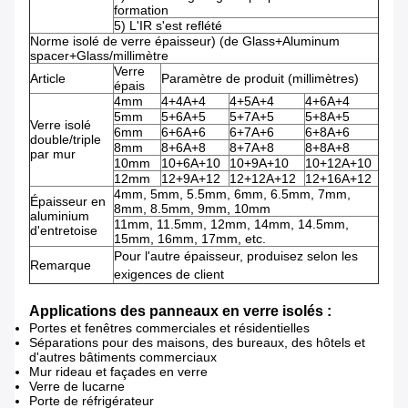
formation
5) L'IR s'est reflété
Norme isolé de verre épaisseur) (de Glass+Aluminum
spacer+Glass/millimètre
Verre
Article
Paramètre de produit (millimètres)
épais
4mm
4+4A+4
4+5A+4
4+6A+4
5mm
5+6A+5
5+7A+5
5+8A+5
Verre isolé
6mm
6+6A+6
6+7A+6
6+8A+6
double/triple
8mm
8+6A+8
8+7A+8
8+8A+8
par mur
10mm
10+6A+10
10+9A+10
10+12A+10
12mm
12+9A+12
12+12A+12
12+16A+12
4mm, 5mm, 5.5mm, 6mm, 6.5mm, 7mm,
Épaisseur en
8mm, 8.5mm, 9mm, 10mm
aluminium
11mm, 11.5mm, 12mm, 14mm, 14.5mm,
d'entretoise
15mm, 16mm, 17mm, etc.
Pour l'autre épaisseur, produisez selon les
Remarque
exigences de client
Applications des
panneaux
en verre isolés
:
Portes et fenêtres commerciales et résidentielles
Séparations pour des maisons, des bureaux, des hôtels et
d'autres bâtiments commerciaux
Mur rideau et façades en verre
Verre de lucarne
Porte de réfrigérateur