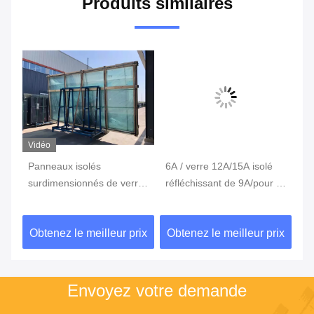
Produits similaires
Vidéo
Panneaux isolés
6A / verre 12A/15A isolé
An
surdimensionnés de verre
réfléchissant de 9A/pour le
ve
r
de fenêtre de sécurité pour
verre creux en verre d'IGU
po
le verre avant de magasin
co
ix
Obtenez le meilleur prix
Obtenez le meilleur prix
Ob
Envoyez votre demande