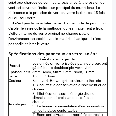
sujet aux charges de vent, et la résistance à la pression de
vent est devenue l'indicateur principal du mur rideau. La
résistance à la pression de vent du verre isolant est 15 fois
qui du seul verre
5. il n'est pas facile éclater verre : La méthode de production
d'isoler le verre colle la méthode, qui est traitement à froid.
L'effort interne du verre original ne change pas, et
l'environnant est scellé avec le matériel élastique. Il n'est
pas facile éclater le verre.
Spécifications des panneaux en verre isolés :
Spécifications produit
Les unités en verre isolées par vide creux ont
Produit
gâché bas-e double/triple verre vitré
Épaisseur en
3mm, 4mm, 5mm, 6mm, 8mm, 10mm,
verre
15mm, 19mm
Couleur
Bleu, vert, Brown, gris, couleur de thé, etc.
1) Chauffez la conservation d'isolement et de
chaleur
2) Effet économiseur d'énergie distinct,
climatisation décroissante et coûts de
chauffage
Avantages
3) La bonne représentation d'insonorisation
fait de la place confortables
4) Bons anti-givrage et propriétés de rosée-