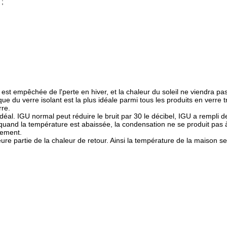
 ;
t empêchée de l'perte en hiver, et la chaleur du soleil ne viendra pas à
que du verre isolant est la plus idéale parmi tous les produits en verre t
rre.
déal. IGU normal peut réduire le bruit par 30 le décibel, IGU a rempli de
uand la température est abaissée, la condensation ne se produit pas à l
lement.
re partie de la chaleur de retour. Ainsi la température de la maison sera