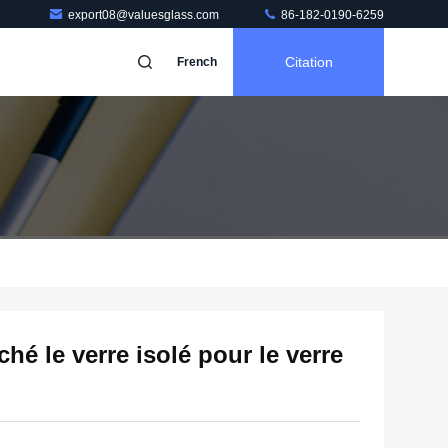
export08@valuesglass.com
86-182-0190-6259
Citation
French
hé le verre isolé pour le verre