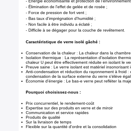
- Énergie économisante et protection de l'environnement
- Élimination de l'effet de gelée et de rosée ;
- Force de pression de fort vent ;
- Bas taux d'imprégnation d'humidité ;
- Non facile à être individu a éclaté ;
- Difficile à se dégager pour la couche de revêtement.
Caractéristique de verre isolé gâché :
Conservation de la chaleur : La chaleur dans la chambre es
Isolation thermique : La représentation d'isolation thermi
chaleur U peut être effectivement réduite en isolant le ve
Preuve saine : Le verre isolant est matériel insonorisant i
Anti-condensation et réduction du rayonnement à froid : q
condensation de la surface externe du verre s'élève éga
Économie d'énergie : Le bas-e verre peut refléter la majeu
Pourquoi choisissez-nous :
Prix concurrentiel, le rendement-coût
Expertise sur des produits en verre et de miroir
Communication et service rapides
Produits de qualité
Sur la livraison de temps
Flexible sur la quantité d'ordre et la consolidation