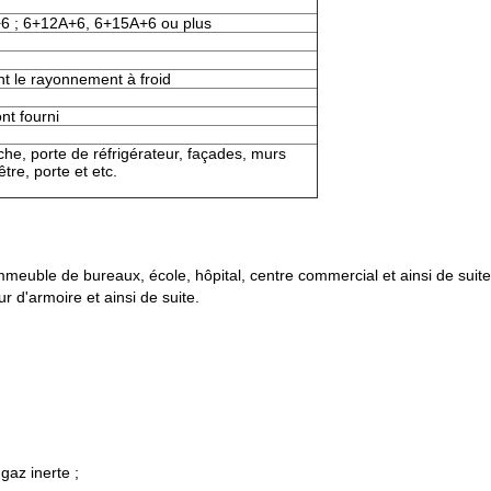
6 ; 6+12A+6, 6+15A+6 ou plus
nt le rayonnement à froid
ont fourni
che, porte de réfrigérateur, façades, murs
tre, porte et etc.
 immeuble de bureaux, école, hôpital, centre commercial et ainsi de suite 
r d'armoire et ainsi de suite.
gaz inerte ;