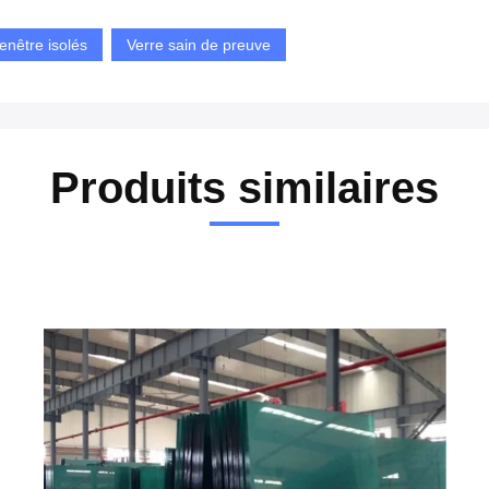
enêtre isolés
Verre sain de preuve
Produits similaires