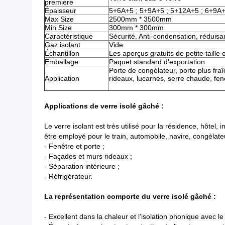
première
Épaisseur
5+6A+5 ; 5+9A+5 ; 5+12A+5 ; 6+9A+
Max Size
2500mm * 3500mm
Min Size
300mm * 300mm
Caractéristique
Sécurité, Anti-condensation, réduisa
Gaz isolant
Vide
Échantillon
Les aperçus gratuits de petite taille 
Emballage
Paquet standard d'exportation
Porte de congélateur, porte plus fraî
Application
rideaux, lucarnes, serre chaude, fenê
Applications de verre isolé gâché :
Le verre isolant est très utilisé pour la résidence, hôtel,
être employé pour le train, automobile, navire, congélateu
- Fenêtre et porte ;
- Façades et murs rideaux ;
- Séparation intérieure ;
- Réfrigérateur.
La représentation comporte du verre isolé gâché :
- Excellent dans la chaleur et l'isolation phonique avec le 