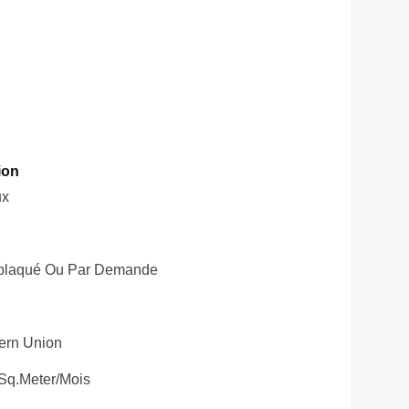
ion
ux
eplaqué Ou Par Demande
tern Union
Sq.meter/mois