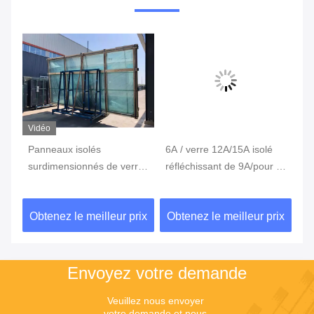
Vidéo
Panneaux isolés
6A / verre 12A/15A isolé
An
surdimensionnés de verre
réfléchissant de 9A/pour le
ve
r
de fenêtre de sécurité pour
verre creux en verre d'IGU
po
le verre avant de magasin
co
ix
Obtenez le meilleur prix
Obtenez le meilleur prix
Ob
Envoyez votre demande
Veuillez nous envoyer 
votre demande et nous 