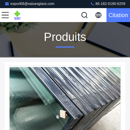
export08@valuesglass.com
86-182-0190-6259
Citation
Produits