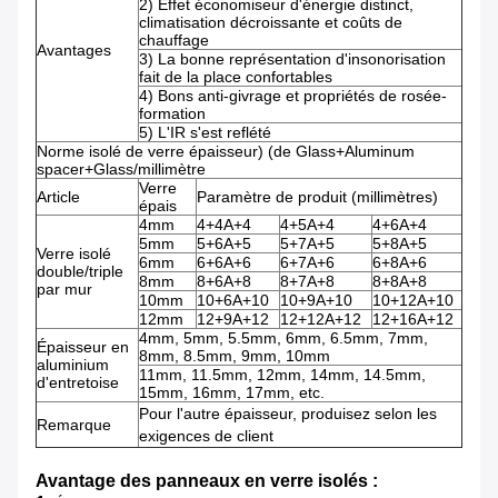
2) Effet économiseur d'énergie distinct,
climatisation décroissante et coûts de
chauffage
Avantages
3) La bonne représentation d'insonorisation
fait de la place confortables
4) Bons anti-givrage et propriétés de rosée-
formation
5) L'IR s'est reflété
Norme isolé de verre épaisseur) (de Glass+Aluminum
spacer+Glass/millimètre
Verre
Article
Paramètre de produit (millimètres)
épais
4mm
4+4A+4
4+5A+4
4+6A+4
5mm
5+6A+5
5+7A+5
5+8A+5
Verre isolé
6mm
6+6A+6
6+7A+6
6+8A+6
double/triple
8mm
8+6A+8
8+7A+8
8+8A+8
par mur
10mm
10+6A+10
10+9A+10
10+12A+10
12mm
12+9A+12
12+12A+12
12+16A+12
4mm, 5mm, 5.5mm, 6mm, 6.5mm, 7mm,
Épaisseur en
8mm, 8.5mm, 9mm, 10mm
aluminium
11mm, 11.5mm, 12mm, 14mm, 14.5mm,
d'entretoise
15mm, 16mm, 17mm, etc.
Pour l'autre épaisseur, produisez selon les
Remarque
exigences de client
Avantage des panneaux en verre isolés :