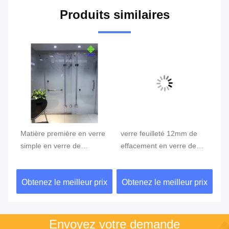
Produits similaires
Matière première en verre
verre feuilleté 12mm de
Ve
simple en verre de
effacement en verre de
du
des
effacement givrée par
6mm 8mm 10mm/matière
5+
sécurité pour la pièce de
première en verre simple
be
ix
Obtenez le meilleur prix
Obtenez le meilleur prix
Ob
douche
Envoyez votre demande