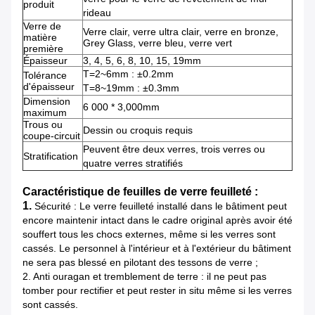
produit
rideau
Verre de
Verre clair, verre ultra clair, verre en bronze,
matière
Grey Glass, verre bleu, verre vert
première
Épaisseur
3, 4, 5, 6, 8, 10, 15, 19mm
T=2~6mm : ±0.2mm
Tolérance
d'épaisseur
T=8~19mm : ±0.3mm
Dimension
6 000 * 3,000mm
maximum
Trous ou
Dessin ou croquis requis
coupe-circuit
Peuvent être deux verres, trois verres ou
Stratification
quatre verres stratifiés
Caractéristique
de feuilles de verre
feuilleté :
1.
Sécurité : Le verre feuilleté installé dans le bâtiment peut
encore maintenir intact dans le cadre original après avoir été
souffert tous les chocs externes, même si les verres sont
cassés. Le personnel à l'intérieur et à l'extérieur du bâtiment
ne sera pas blessé en pilotant des tessons de verre ;
2. Anti ouragan et tremblement de terre : il ne peut pas
tomber pour rectifier et peut rester in situ même si les verres
sont cassés.