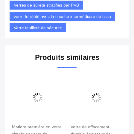
Verres de sûreté stratifiés par PVB
verre feuilleté avec la couche intermédiaire de tissu
Verre feuilleté de sécurité
Produits similaires
Matière première en verre
Verre de effacement
ef
simple en verre de
durable épaisseur de
6-