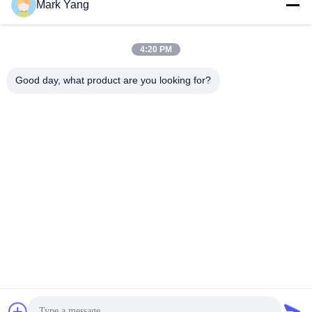
Mark Yang
Envoyer
4:20 PM
Good day, what product are you looking for?
SHANGHAI VALUES GLASS CO., LTD
export08@valuesglass.com
86-182-0190-6259
No.2, ruelle 688, Jiangju du
nord Rd, Pujiang, Minhang,
Changhaï, Chine
Chine Bonne qualité panneaux de verre trempé Le fournisseur. 2026
SHANGHAI VALUES GLASS CO., LTD . Tous droits réservés.