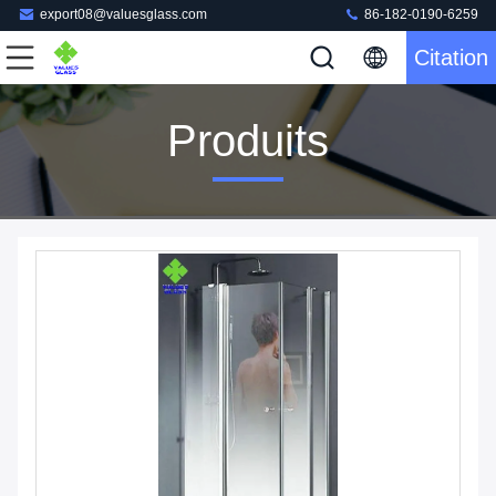
export08@valuesglass.com
86-182-0190-6259
Citation
Produits