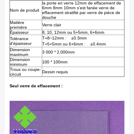
la porte en verre 12mm de effacement de
6mm 8mm 10mm s'est fanée verre de
Nom de produit
effacement stratifié par verre de pièce de
douche
Matière
Verre clair
première
Épaisseur
8, 10, 12mm ou 5+5mm, 6+6mm
T=8~12mm : ±0.3mm
Tolérance
d'épaisseur
T=5+5mm ou 6+6mm : ±0.4mm
Dimension
3 000 * 2,000mm
maximum
Dimension
100 * 100mm
minimum
Trous ou coupe-
Dessin requis
circuit
Seul verre de effacement :