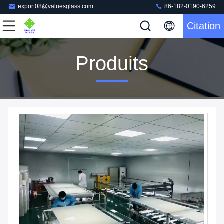
export08@valuesglass.com
86-182-0190-6259
Citation
Produits