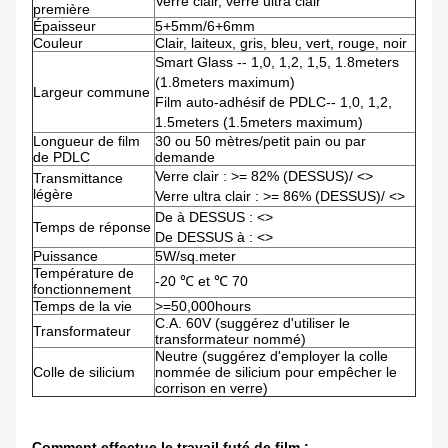
Verre clair, verre ultra clair
première
Épaisseur
5+5mm/6+6mm
Couleur
Clair, laiteux, gris, bleu, vert, rouge, noir
Smart Glass -- 1,0, 1,2, 1,5, 1.8meters
(1.8meters maximum)
Largeur commune
Film auto-adhésif de PDLC-- 1,0, 1,2,
1.5meters (1.5meters maximum)
Longueur de film
30 ou 50 mètres/petit pain ou par
de PDLC
demande
Verre clair : >= 82% (DESSUS)/
<>
Transmittance
légère
Verre ultra clair : >= 86% (DESSUS)/
<>
De à DESSUS :
<>
Temps de réponse
De DESSUS à :
<>
Puissance
5W/sq.meter
Température de
-20 ℃ et ℃ 70
fonctionnement
Temps de la vie
>=50,000hours
C.A. 60V (suggérez d'utiliser le
Transformateur
transformateur nommé)
Neutre (suggérez d'employer la colle
Colle de silicium
nommée de silicium pour empêcher le
corrison en verre)
Comment effectue le travail futé de film :