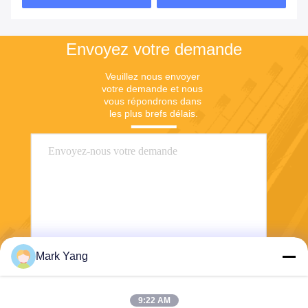
Envoyez votre demande
Veuillez nous envoyer 
votre demande et nous 
vous répondrons dans 
les plus brefs délais.
Mark Yang
Envoyer
9:22 AM