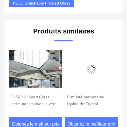
PDLC Switchable Frosted Glass
Produits similaires
le
5+5/6+6 Smart Glass
Film futé permutable
Fi
permutables avec le verre
liquide de Crystal
PD
e
futé d'intimité de film de
Switchable Privacy Glass
fa
PDHL
With
Sw
ix
Obtenez le meilleur prix
Obtenez le meilleur prix
Ob