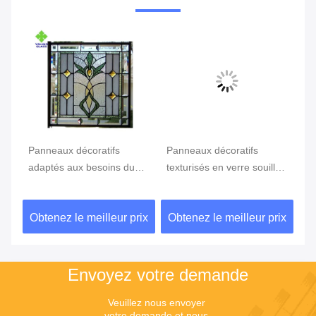
Panneaux décoratifs
Panneaux décoratifs
CE
adaptés aux besoins du
texturisés en verre souillé
no
client en verre souillé de
de surface avec 70
78
taille pour l'abat-jour de
couleurs différentes
so
ix
Obtenez le meilleur prix
Obtenez le meilleur prix
Ob
Tiffany
Envoyez votre demande
Veuillez nous envoyer 
votre demande et nous 