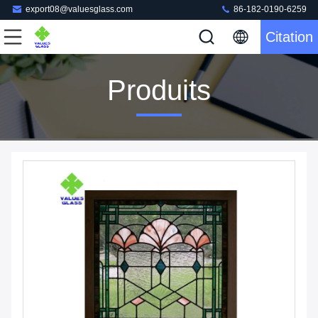
export08@valuesglass.com
86-182-0190-6259
Citation
Produits