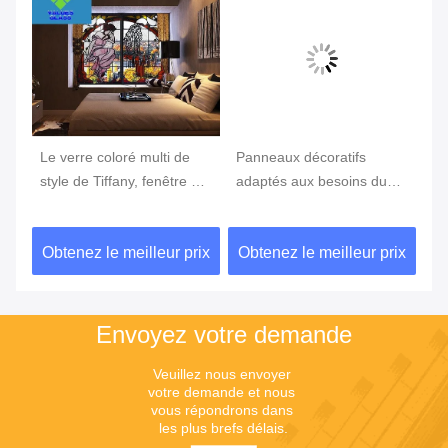
Le verre coloré multi de
Panneaux décoratifs
CE
style de Tiffany, fenêtre en
adaptés aux besoins du
no
verre teinté lambrisse
client en verre souillé de
78
l'épaisseur de 3mm
taille pour l'abat-jour de
so
ix
Obtenez le meilleur prix
Obtenez le meilleur prix
Ob
Tiffany
Envoyez votre demande
Veuillez nous envoyer 
votre demande et nous 
vous répondrons dans 
les plus brefs délais.