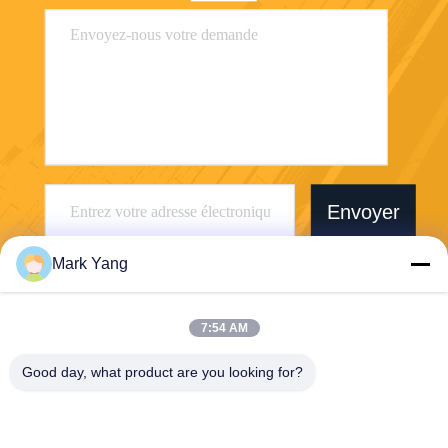
Envoyer
Mark Yang
7:54 AM
SHANGHAI VALUES GLASS CO., LTD
Good day, what product are you looking for?
export08@valuesglass.com
86-182-0190-6259