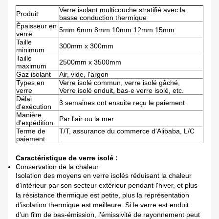
Verre isolant multicouche stratifié avec la
Produit
basse conduction thermique
Épaisseur en
5mm 6mm 8mm 10mm 12mm 15mm
verre
Taille
300mm x 300mm
minimum
Taille
2500mm x 3500mm
maximum
Gaz isolant
Air, vide, l'argon
Types en
Verre isolé commun, verre isolé gâché,
verre
Verre isolé enduit, bas-e verre isolé, etc.
Délai
3 semaines ont ensuite reçu le paiement
d'exécution
Manière
Par l'air ou la mer
d'expédition
Terme de
T/T, assurance du commerce d'Alibaba, L/C
paiement
Caractéristique de verre isolé :
Conservation de la chaleur
Isolation des moyens en verre isolés réduisant la chaleur
d'intérieur par son secteur extérieur pendant l'hiver, et plus
la résistance thermique est petite, plus la représentation
d'isolation thermique est meilleure. Si le verre est enduit
d'un film de bas-émission, l'émissivité de rayonnement peut