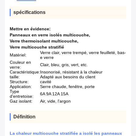
spécifications
Mettre en évidence:
Panneaux en verre isolés multicouche
,
Verre thermoisolant multicouche
,
Verre multicouche stratifié
Verre clair, verre trempé, verre feuilleté, bas-
Matériel:
e verre
Couleur en
Clair, bleu, gris, vert, etc.
verre:
Caractéristique:
Insonorisé, résistant à la chaleur
taille:
Adapté aux besoins du client
Structure:
cavité
Application:
Serre chaude, fenêtre, porte
Type
6A 9A 12A 15A
d'entretoise:
Gaz isolant:
Air, vide, l'argon
Définition
La chaleur multicouche stratifiée a isolé les panneaux