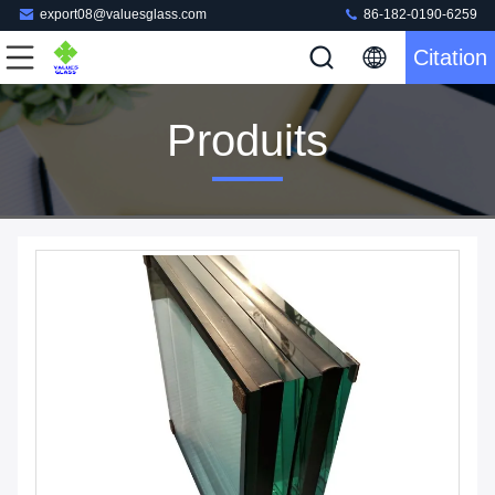
export08@valuesglass.com
86-182-0190-6259
Citation
Produits