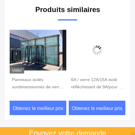
Produits similaires
Vidéo
Panneaux isolés
6A / verre 12A/15A isolé
An
surdimensionnés de verre
réfléchissant de 9A/pour le
ve
r
de fenêtre de sécurité pour
verre creux en verre d'IGU
po
le verre avant de magasin
co
ix
Obtenez le meilleur prix
Obtenez le meilleur prix
Ob
Envoyez votre demande