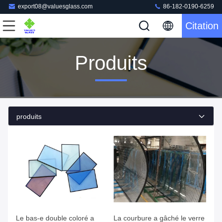
export08@valuesglass.com
86-182-0190-6259
Citation
Produits
produits
Le bas-e double coloré a
La courbure a gâché le verre