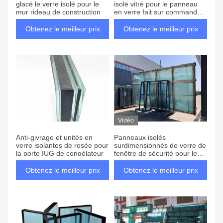
glacé le verre isolé pour le
isolé vitré pour le panneau
mur rideau de construction
en verre fait sur commande
de dôme de Buidling
Obtenez le meilleur prix
Obtenez le meilleur prix
Vidéo
Anti-givrage et unités en
Panneaux isolés
verre isolantes de rosée pour
surdimensionnés de verre de
la porte IUG de congélateur
fenêtre de sécurité pour le
verre avant de magasin
Obtenez le meilleur prix
Obtenez le meilleur prix