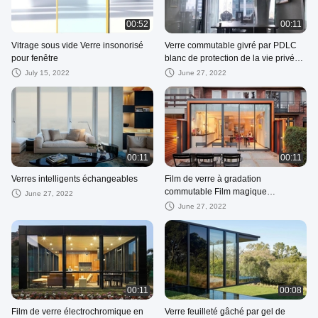
00:52
00:11
Vitrage sous vide Verre insonorisé
Verre commutable givré par PDLC
pour fenêtre
blanc de protection de la vie privée
pour le lieu de réunion
July 15, 2022
June 27, 2022
00:11
00:11
Verres intelligents échangeables
Film de verre à gradation
commutable Film magique
June 27, 2022
intelligent PDLC
June 27, 2022
00:11
00:08
Film de verre électrochromique en
Verre feuilleté gâché par gel de