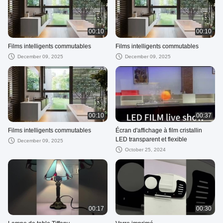
00:10
00:10
Films intelligents commutables
Films intelligents commutables
December 09, 2025
December 09, 2025
00:10
00:37
Films intelligents commutables
Écran d'affichage à film cristallin
LED transparent et flexible
December 09, 2025
October 25, 2024
00:17
00:30