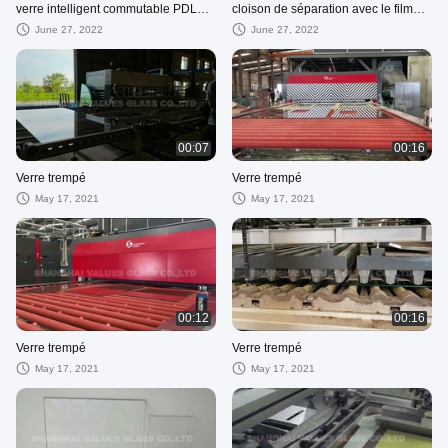
verre intelligent commutable PDLC
cloison de séparation avec le film
plat
futé commutable
June 27, 2022
June 27, 2022
00:07
00:16
Verre trempé
Verre trempé
May 17, 2021
May 17, 2021
00:12
00:16
Verre trempé
Verre trempé
May 17, 2021
May 17, 2021