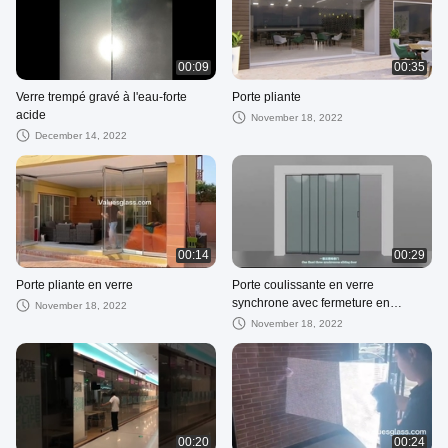
00:09
00:35
Verre trempé gravé à l'eau-forte
Porte pliante
acide
November 18, 2022
December 14, 2022
00:14
00:29
Porte pliante en verre
Porte coulissante en verre
synchrone avec fermeture en
November 18, 2022
douceur
November 18, 2022
00:20
00:24