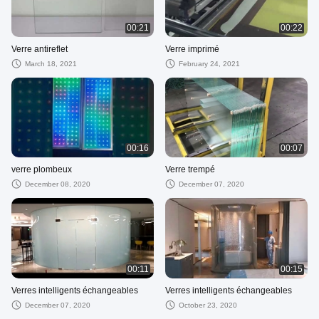
00:21
00:22
Verre antireflet
Verre imprimé
March 18, 2021
February 24, 2021
00:16
00:07
verre plombeux
Verre trempé
December 08, 2020
December 07, 2020
00:11
00:15
Verres intelligents échangeables
Verres intelligents échangeables
December 07, 2020
October 23, 2020