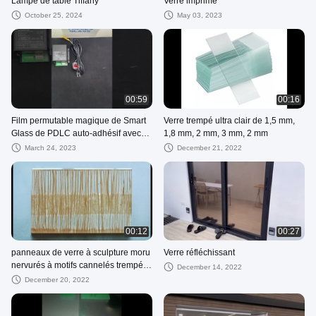
Lampe de table Tiffany
Verre imprimé
October 25, 2024
May 03, 2023
00:59
00:16
Film permutable magique de Smart
Verre trempé ultra clair de 1,5 mm,
Glass de PDLC auto-adhésif avec
1,8 mm, 2 mm, 3 mm, 2 mm
l'APPLI de TUYA
March 24, 2023
December 21, 2022
00:12
00:27
panneaux de verre à sculpture moru
Verre réfléchissant
nervurés à motifs cannelés trempés
December 14, 2022
à faible teneur en fer
December 20, 2022