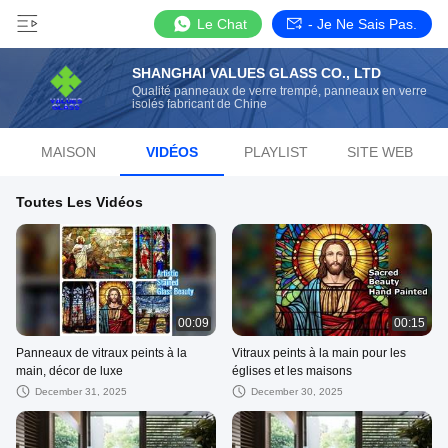
Le Chat
- Je Ne Sais Pas.
SHANGHAI VALUES GLASS CO., LTD
Qualité panneaux de verre trempé, panneaux en verre
isolés fabricant de Chine
MAISON
VIDÉOS
PLAYLIST
SITE WEB
Toutes Les Vidéos
00:09
00:15
Panneaux de vitraux peints à la
Vitraux peints à la main pour les
main, décor de luxe
églises et les maisons
December 31, 2025
December 30, 2025