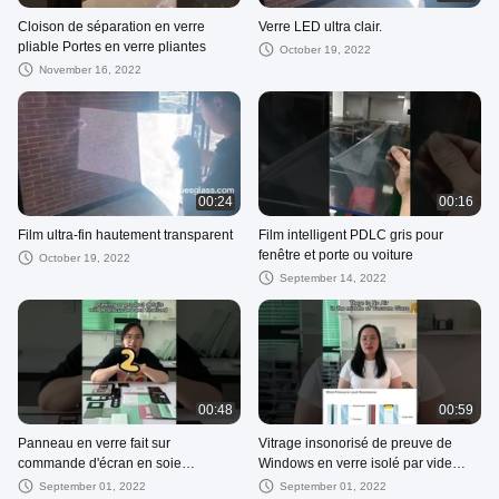
Cloison de séparation en verre
Verre LED ultra clair.
pliable Portes en verre pliantes
October 19, 2022
November 16, 2022
00:24
00:16
Film ultra-fin hautement transparent
Film intelligent PDLC gris pour
fenêtre et porte ou voiture
October 19, 2022
September 14, 2022
00:48
00:59
Panneau en verre fait sur
Vitrage insonorisé de preuve de
commande d'écran en soie
Windows en verre isolé par vide
d'impression pour la porte de
gâché clair
September 01, 2022
September 01, 2022