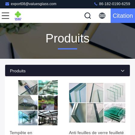
export08@valuesglass.com
86-182-0190-6259
Citation
Produits
Produits
Tempête en
Anti feuilles de verre feuilleté