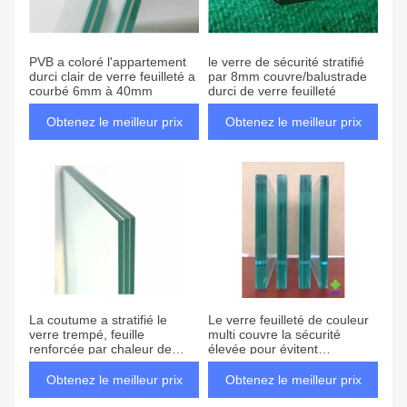
PVB a coloré l'appartement
le verre de sécurité stratifié
durci clair de verre feuilleté a
par 8mm couvre/balustrade
courbé 6mm à 40mm
durci de verre feuilleté
Obtenez le meilleur prix
Obtenez le meilleur prix
La coutume a stratifié le
Le verre feuilleté de couleur
verre trempé, feuille
multi couvre la sécurité
renforcée par chaleur de
élevée pour évitent
verres de sûreté
entraînant la blessure
Obtenez le meilleur prix
Obtenez le meilleur prix