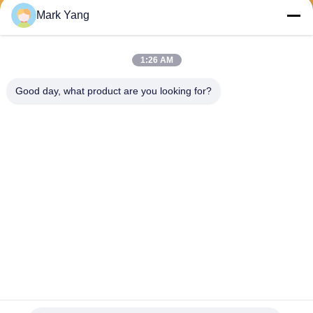
Mark Yang
Envoyer
1:26 AM
Good day, what product are you looking for?
SHANGHAI VALUES GLASS CO., LTD
export08@valuesglass.com
86-182-0190-6259
No.2, ruelle 688, Jiangju du
nord Rd, Pujiang, Minhang,
Changhaï, Chine
Chine Bonne qualité panneaux de verre trempé Le fournisseur. 2026
SHANGHAI VALUES GLASS CO., LTD . Tous droits réservés.