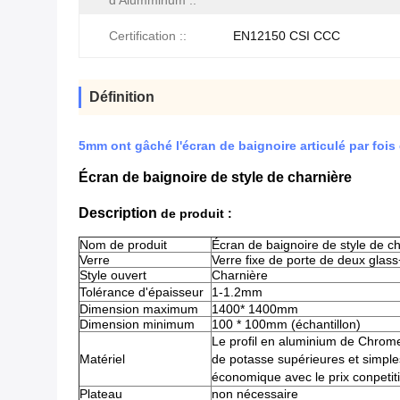
d'Alumminum ::
Certification ::
EN12150 CSI CCC
Définition
5mm ont gâché l'écran de baignoire articulé par fois 
Écran de baignoire de style de charnière
Description
de produit :
Nom de produit
Écran de baignoire de style de c
Verre
Verre fixe de porte de deux gla
Style ouvert
Charnière
Tolérance d'épaisseur
1-1.2mm
Dimension maximum
1400* 1400mm
Dimension minimum
100 * 100mm (échantillon)
Le profil en aluminium de Chrom
Matériel
de potasse supérieures et simple
économique avec le prix conpetit
Plateau
non nécessaire