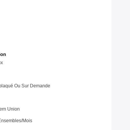
ion
ux
eplaqué Ou Sur Demande
tern Union
Ensembles/mois