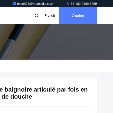
export08@valuesglass.com
86-182-0190-6259
Citation
French
 baignoire articulé par fois en
 3 de douche