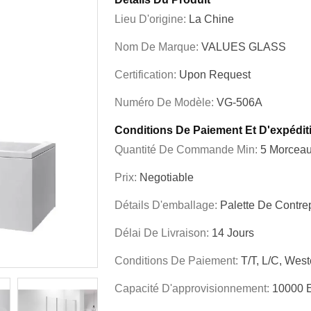
Lieu D'origine:
La Chine
Nom De Marque:
VALUES GLASS
Certification:
Upon Request
Numéro De Modèle:
VG-506A
Conditions De Paiement Et D'expédit
Quantité De Commande Min:
5 Morcea
Prix:
Negotiable
Détails D'emballage:
Palette De Contr
Délai De Livraison:
14 Jours
Conditions De Paiement:
T/T, L/C, Wes
Capacité D'approvisionnement:
10000 