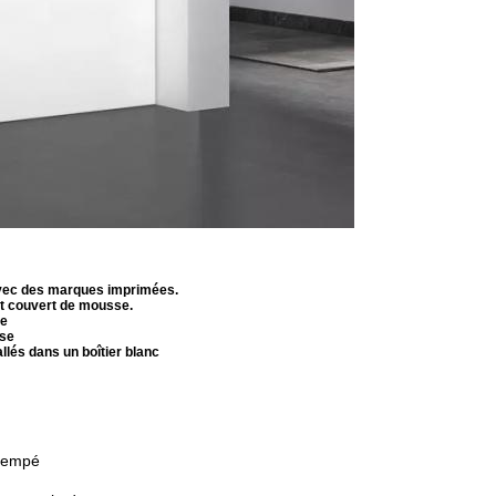
avec des marques imprimées.
et couvert de mousse.
ue
sse
és dans un boîtier blanc
trempé