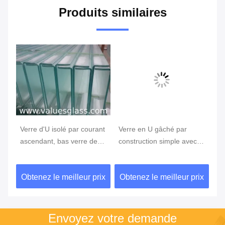
Produits similaires
te
Verre d'U isolé par courant
Verre en U gâché par
le
ascendant, bas verre de
construction simple avec
12
fer pour la décoration
l'excellente transmission
tr
extérieure de mur de verre
de la lumière
cl
ix
Obtenez le meilleur prix
Obtenez le meilleur prix
Ob
Envoyez votre demande