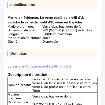
spécifications
Mettre en évidence:
Le verre sablé de profil d'U
,
a gâché le verre de profil d'U
,
verre en U gâché
Matière première:
Verre clair, bas verre de fer
Dimension de profil:
262 (W) * 60 (H) * 7 (T) millimètre
Longueur:
6,000mm maximum
Préparation de surface:
sablé
Gâché:
Disponible
Définition
Le verre en U transparent sablé a gâché
Description de produit :
Le verre d'U a gâché forme en verre en
verre U du fer U d'U la basse le verre qu'en
Nom de produit
verre U de profilé en u profilent le verre
7mm
Matière
Verre clair, bas verre de fer
première
Dimension de
262 (W) * 60 (H) * 7 (T) millimètre