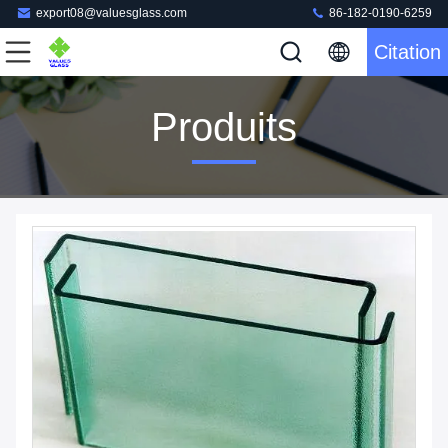
export08@valuesglass.com
86-182-0190-6259
Citation
Produits