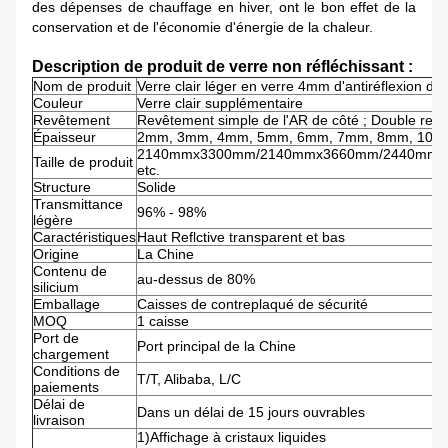
des dépenses de chauffage en hiver, ont le bon effet de la
conservation et de l'économie d'énergie de la chaleur.
Description de produit de verre non réfléchissant :
Nom de produit
Verre clair léger en verre 4mm d'antiréflexion d
Couleur
Verre clair supplémentaire
Revêtement
Revêtement simple de l'AR de côté ; Double revê
Épaisseur
2mm, 3mm, 4mm, 5mm, 6mm, 7mm, 8mm, 10m
2140mmx3300mm/2140mmx3660mm/2440mmx
Taille de produit
etc.
Structure
Solide
Transmittance
96% - 98%
légère
Caractéristiques
Haut Reflctive transparent et bas
Origine
La Chine
Contenu de
au-dessus de 80%
silicium
Emballage
Caisses de contreplaqué de sécurité
MOQ
1 caisse
Port de
Port principal de la Chine
chargement
Conditions de
T/T, Alibaba, L/C
paiements
Délai de
Dans un délai de 15 jours ouvrables
livraison
1)Affichage à cristaux liquides