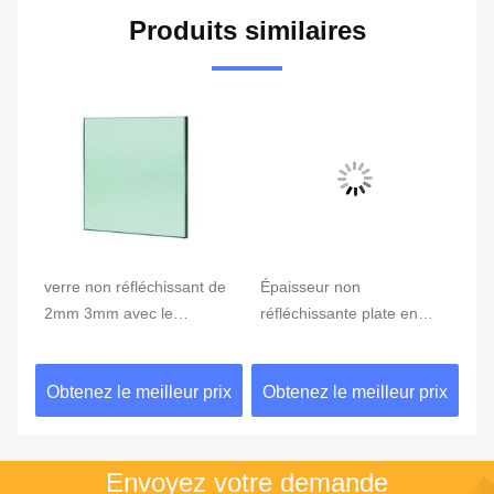
Produits similaires
verre non réfléchissant de
Épaisseur non
Ex
2mm 3mm avec le
réfléchissante plate en
tr
0
revêtement nano de
verre 2mm 3mm pour la
ré
surface de film
visualisation électronique
de
ix
Obtenez le meilleur prix
Obtenez le meilleur prix
Ob
multicouche d'optique
94
Envoyez votre demande