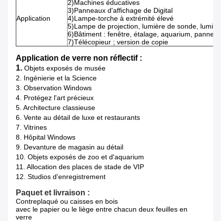
2)Machines éducatives
3)Panneaux d'affichage de Digital
Application
4)Lampe-torche à extrémité élevé
5)Lampe de projection, lumière de sonde, lumièr
6)Bâtiment : fenêtre, étalage, aquarium, panneau
7)Télécopieur ; version de copie
Application de verre non réflectif :
1.
Objets exposés de musée
2. Ingénierie et la Science
3. Observation Windows
4. Protégez l'art précieux
5. Architecture classieuse
6. Vente au détail de luxe et restaurants
7. Vitrines
8. Hôpital Windows
9. Devanture de magasin au détail
10. Objets exposés de zoo et d'aquarium
11. Allocation des places de stade de VIP
12. Studios d'enregistrement
Paquet et livraison :
Contreplaqué ou caisses en bois
avec le papier ou le liège entre chacun deux feuilles en
verre