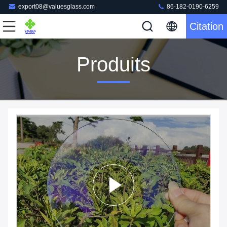
export08@valuesglass.com
86-182-0190-6259
Citation
Produits