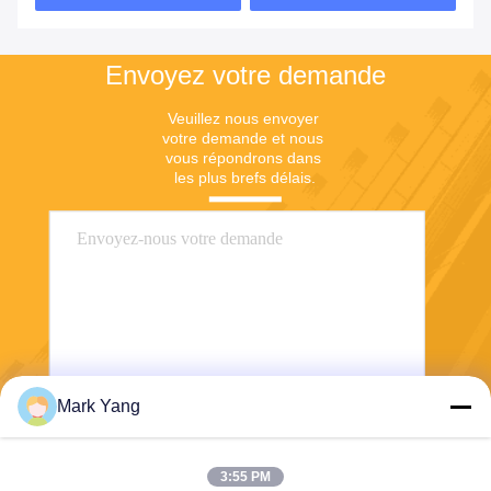
Envoyez votre demande
Veuillez nous envoyer 
votre demande et nous 
vous répondrons dans 
les plus brefs délais.
Mark Yang
Envoyer
3:55 PM