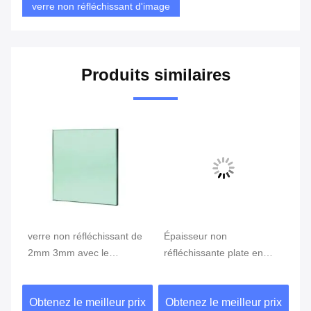
verre non réfléchissant d'image
Produits similaires
verre non réfléchissant de
Épaisseur non
Ex
2mm 3mm avec le
réfléchissante plate en
tr
0
revêtement nano de
verre 2mm 3mm pour la
ré
surface de film
visualisation électronique
de
ix
Obtenez le meilleur prix
Obtenez le meilleur prix
Ob
multicouche d'optique
94