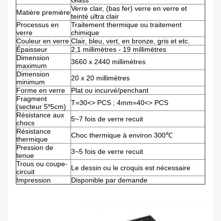
Glass
Verre clair, (bas fer) verre en verre et
Matière première
teinté ultra clair
Processus en
Traitement thermique ou traitement
verre
chimique
Couleur en verre
Clair, bleu, vert, en bronze, gris et etc.
Épaisseur
2,1 millimètres - 19 millimètres
Dimension
3660 x 2440 millimètres
maximum
Dimension
20 x 20 millimètres
minimum
Forme en verre
Plat ou incurvé/penchant
Fragment
T=30<> PCS ; 4mm=40<> PCS
(secteur 5*5cm)
Résistance aux
5~7 fois de verre recuit
chocs
Résistance
Choc thermique à environ 300℃
thermique
Pression de
3~5 fois de verre recuit
tenue
Trous ou coupe-
Le dessin ou le croquis est nécessaire
circuit
Impression
Disponible par demande