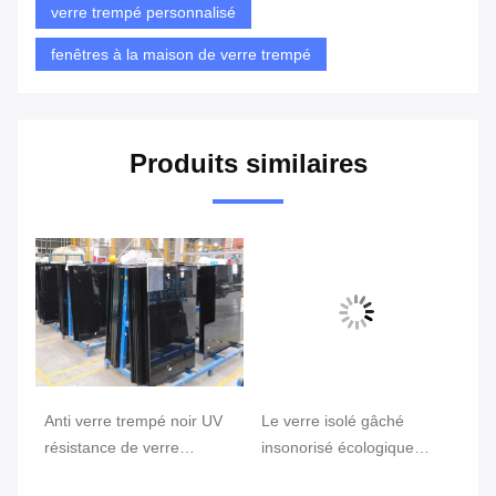
verre trempé personnalisé
fenêtres à la maison de verre trempé
Produits similaires
Anti verre trempé noir UV
Le verre isolé gâché
pa
de
résistance de verre
insonorisé écologique
de
trempé/thermique 5mm
lambrisse/verre trempé fait
c