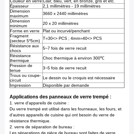
Couleur en verre
Clair, bleu, vert, en bronze, gris et etc.
Épaisseur
2,1 millimètres - 19 millimètres
Dimension
3660 x 2440 millimètres
maximum
Dimension
20 x 20 millimètres
minimum
Forme en verre
Plat ou incurvé/penchant
Fragment
T=30<> PCS ; 4mm=40<> PCS
(secteur 5*5cm)
Résistance aux
5~7 fois de verre recuit
chocs
Résistance
Choc thermique à environ 300℃
thermique
Pression de
3~5 fois de verre recuit
tenue
Trous ou coupe-
Le dessin ou le croquis est nécessaire
circuit
Impression
Disponible par demande
Applications des panneaux de verre trempé :
1. verre d'appareils de cuisine :
Du verre trempé est utilisé dans les fourneaux, les fours, et
d'autres appareils de cuisine qui ont besoin du verre de
résistance thermique.
2. verre de séparation de bureau :
Les séparations de pièce de bureau sont faites de verre