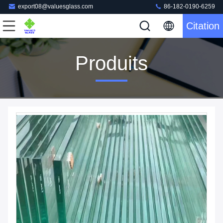
export08@valuesglass.com
86-182-0190-6259
Citation
Produits