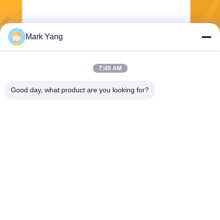
Mark Yang
Envoyer
7:49 AM
Good day, what product are you looking for?
SHANGHAI VALUES GLASS CO., LTD
export08@valuesglass.com
86-182-0190-6259
No.2, ruelle 688, Jiangju du
nord Rd, Pujiang, Minhang,
Changhaï, Chine