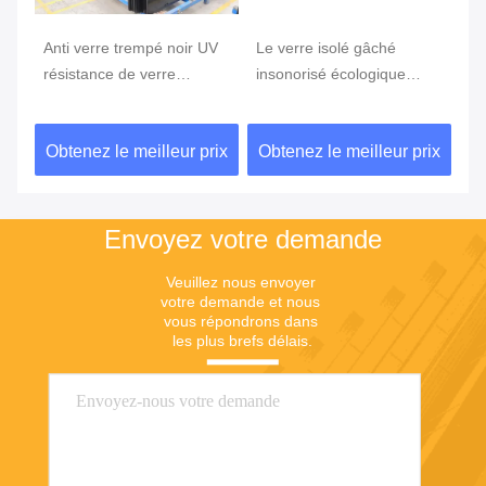
Anti verre trempé noir UV
Le verre isolé gâché
pa
de
résistance de verre
insonorisé écologique
de
trempé/thermique 5mm
lambrisse/verre trempé fait
c
6mm
sur commande
5m
ix
Obtenez le meilleur prix
Obtenez le meilleur prix
Ob
de
Envoyez votre demande
Veuillez nous envoyer 
votre demande et nous 
vous répondrons dans 
les plus brefs délais.